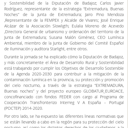
y Sostenibilidad de la Diputación de Badajoz; Carlos Javier
Rodríguez, representante de la estrategia “Extremadura, Buenas
Noches” de la Junta de Extremadura; Jairo Pino Mendoza
,Representante de la FEMPEX y Alcalde de Vivares; José Enrique
Alcázar de la Asociación Slowligth; Eulalia Moreno de Acevedo
,Directora General de urbanismo y ordenación del territorio de la
Junta de Extremadura; Susana Malón Giménez, CEO Lumínica
Ambiental, miembro de la Junta de Gobierno del Comité Español
de Iluminación y auditora Starlight, entre otros.
Durante la jornada se ha explicado cómo la Diputación de Badajoz,
y más concretamente el Área de Desarrollo Rural y Sostenibilidad
está trabajando por cumplir los Objetivos de Desarrollo Sostenible
de la Agenda 2020-2030 para contribuir a la mitigación de la
contaminación lumínica en la provincia, su protección y promoción
del cielo nocturno, a través de la estrategia ‘’EXTREMADURA,
Buenas noches’’ y del proyecto europeo GLOBATUR_EUROACE,
concofinanciado con fondos FEDER con cargo al Programa de
Cooperación Transfronterizo Interreg V A España – Portugal
(POCTEP) 2014-2020.
Por otro lado, se ha expuesto las diferentes lineas normativas que
se están llevando a cabo en la región para su protección del cielo
nocturno, así como los distintos derechos de los ciudadanos a la