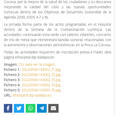
Cocosa, por la mejora de la salud de los ciudadanos y su descanso
mejorando la calidad del cielo y las nuevas oportunidades
turísticas dentro de los Objetivos de Desarrollo Sostenible de la
Agenda 2030, (ODS 4,7 y 8).
La jornada forma parte de los actos programadas en el Hospital
dentro de la Semana de la Contaminación Lumínica. Las
actividades continuarán esta tarde con talleres infantiles, concierto
de trío de metal que interpretará bandas sonoras relacionadas con
la astronomía y observaciones astronómicas en la Finca La Cocosa.
Todas las actividades requieren de inscripción previa a través dela
página elhospital.dip-badajoz.es
Imagen:
Clic para ver la imagen
.
Fichero 1:
20220506143002_f1.jpg
.
Fichero 2:
20220506143002_f2.jpg
.
Fichero 3:
20220506143002_f3.jpg
.
Fichero 4:
20220506143002_f4.jpg
.
Fichero 5:
20220506143002_f5.jpg
.
URL:
elhospital.dip-badajoz.es