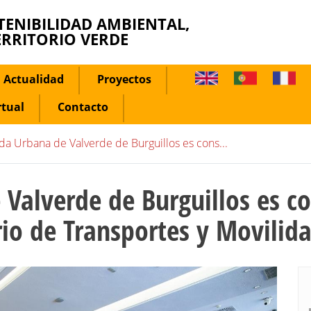
TENIBILIDAD AMBIENTAL,
ERRITORIO VERDE
Actualidad
Proyectos
rtual
Contacto
da Urbana de Valverde de Burguillos es cons...
Valverde de Burguillos es c
rio de Transportes y Movilid