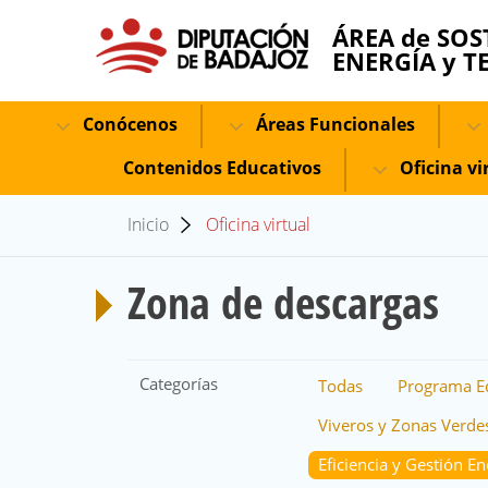
ÁREA de SOS
ENERGÍA y T
Conócenos
Áreas Funcionales
Contenidos Educativos
Oficina vi
Inicio
Oficina virtual
Zona de descargas
Categorías
Todas
Programa E
Viveros y Zonas Verde
Eficiencia y Gestión En