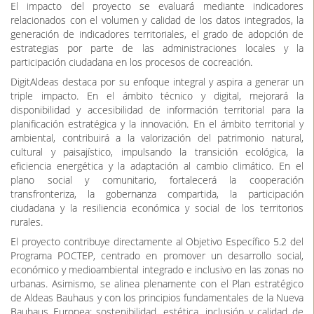
comunicación y participación ciudadana con enfoque NEB.
La metodología combinará análisis técnico geoespacial, inteligencia
artificial y técnicas de análisis masivo de datos (Big Data), junto con
el uso de sensores, información abierta y procesos participativos
dirigidos a administraciones, asociaciones, empresas y ciudadanía.
Este enfoque permitirá favorecer la transferencia de resultados al
tejido productivo local y mejorar la gobernanza territorial multinivel.
El impacto del proyecto se evaluará mediante indicadores
relacionados con el volumen y calidad de los datos integrados, la
generación de indicadores territoriales, el grado de adopción de
estrategias por parte de las administraciones locales y la
participación ciudadana en los procesos de cocreación.
DigitAldeas destaca por su enfoque integral y aspira a generar un
triple impacto. En el ámbito técnico y digital, mejorará la
disponibilidad y accesibilidad de información territorial para la
planificación estratégica y la innovación. En el ámbito territorial y
ambiental, contribuirá a la valorización del patrimonio natural,
cultural y paisajístico, impulsando la transición ecológica, la
eficiencia energética y la adaptación al cambio climático. En el
plano social y comunitario, fortalecerá la cooperación
transfronteriza, la gobernanza compartida, la participación