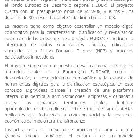
La Diputación de Badajoz, a través del Área de Sostenibilidad
Ambiental, Energía y Territorio Verde, participa en el proyecto
DigitAldeas (Estrategia Digital para el Futuro Sostenible de las
Aldeas Bauhaus EUROACE), aprobado en el marco de la octava
convocatoria del Programa INTERREG POCTEP y cofinanciado por
el Fondo Europeo de Desarrollo Regional (FEDER). El proyecto
cuenta con un presupuesto global de 857.908,28 euros y una
duración de 30 meses, hasta el 31 de diciembre de 2028.
La iniciativa tiene como objetivo desarrollar un modelo digital
colaborativo para la caracterización, planificación y revitalización
sostenible de las aldeas de la Eurorregión EUROACE mediante la
integración de datos geoespaciales abiertos, indicadores
vinculados a la Nueva Bauhaus Europea (NEB) y procesos
participativos innovadores
El proyecto surge como respuesta a desafíos compartidos por los
territorios rurales de la Eurorregión EUROACE, como la
despoblación, el envejecimiento demográfico y la escasez de
herramientas digitales para la planificación estratégica. En este
contexto, DigitAldeas plantea la creación de una plataforma