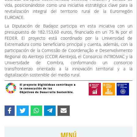
ciudadana y la resiliencia económica y social de los territorios
rurales.
El proyecto contribuye directamente al Objetivo Específico 5.2 del
Programa POCTEP, centrado en promover un desarrollo social,
económico y medioambiental integrado e inclusivo en las zonas no
urbanas. Asimismo, se alinea plenamente con el Plan estratégico
de Aldeas Bauhaus y con los principios fundamentales de la Nueva
Bauhaus Europea: sostenibilidad, estética, inclusión y calidad de
vida, posicionándose como una iniciativa estratégica clave para la
revitalización integral del territorio rural de la Eurorregión
EUROACE.
La Diputación de Badajoz participa en esta iniciativa con un
presupuesto de 182.153,60 euros, financiado en un 75 % por el
FEDER. El proyecto está coordinado por la Universidad de
Extremadura como beneficiario principal y cuenta, además, con la
participación de la Comissão de Coordenação e Desenvolvimento
Regional do Alentejo (CCDR Alentejo), el Consorcio INTROMAC y la
Universidade de Coimbra, conformando un consorcio
transfronterizo orientado a la innovación territorial y a la
digitalización sostenible del medio rural.