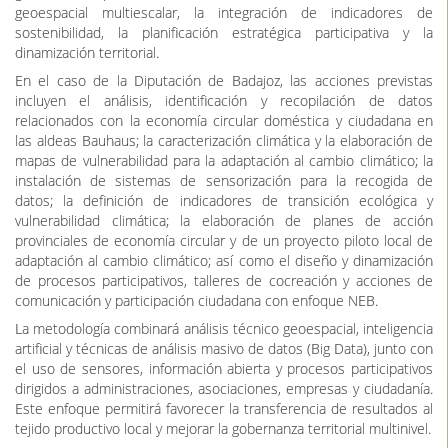
integral que permita a administraciones, empresas y ciudadanía
analizar las dinámicas territoriales locales, identificar
oportunidades de desarrollo sostenible e implementar estrategias
replicables que fortalezcan la cohesión social y la resiliencia
económica del medio rural transfronterizo
Las actuaciones del proyecto se articulan en torno a cuatro
grandes bloques temáticos: el desarrollo de un modelo
geoespacial multiescalar, la integración de indicadores de
sostenibilidad, la planificación estratégica participativa y la
dinamización territorial.
En el caso de la Diputación de Badajoz, las acciones previstas
incluyen el análisis, identificación y recopilación de datos
relacionados con la economía circular doméstica y ciudadana en
las aldeas Bauhaus; la caracterización climática y la elaboración de
mapas de vulnerabilidad para la adaptación al cambio climático; la
instalación de sistemas de sensorización para la recogida de
datos; la definición de indicadores de transición ecológica y
vulnerabilidad climática; la elaboración de planes de acción
provinciales de economía circular y de un proyecto piloto local de
adaptación al cambio climático; así como el diseño y dinamización
de procesos participativos, talleres de cocreación y acciones de