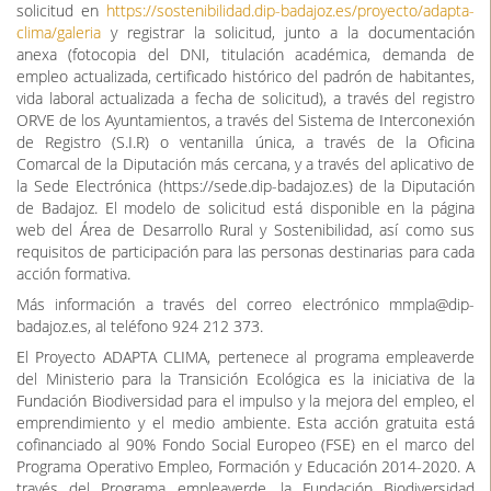
solicitud en
https://sostenibilidad.dip-badajoz.es/proyecto/adapta-
clima/galeria
y registrar la solicitud, junto a la documentación
anexa (fotocopia del DNI, titulación académica, demanda de
empleo actualizada, certificado histórico del padrón de habitantes,
vida laboral actualizada a fecha de solicitud), a través del registro
ORVE de los Ayuntamientos, a través del Sistema de Interconexión
de Registro (S.I.R) o ventanilla única, a través de la Oficina
Comarcal de la Diputación más cercana, y a través del aplicativo de
la Sede Electrónica (https://sede.dip-badajoz.es) de la Diputación
de Badajoz. El modelo de solicitud está disponible en la página
web del Área de Desarrollo Rural y Sostenibilidad, así como sus
requisitos de participación para las personas destinarias para cada
acción formativa.
Más información a través del correo electrónico mmpla@dip-
badajoz.es, al teléfono 924 212 373.
El Proyecto ADAPTA CLIMA, pertenece al programa empleaverde
del Ministerio para la Transición Ecológica es la iniciativa de la
Fundación Biodiversidad para el impulso y la mejora del empleo, el
emprendimiento y el medio ambiente. Esta acción gratuita está
cofinanciado al 90% Fondo Social Europeo (FSE) en el marco del
Programa Operativo Empleo, Formación y Educación 2014-2020. A
través del Programa empleaverde, la Fundación Biodiversidad