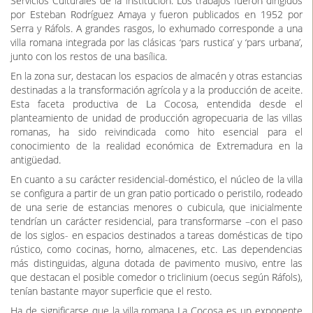
Serra y Ráfols. A grandes rasgos, lo exhumado corresponde a una
villa romana integrada por las clásicas ‘pars rustica’ y ‘pars urbana’,
junto con los restos de una basílica.
En la zona sur, destacan los espacios de almacén y otras estancias
destinadas a la transformación agrícola y a la producción de aceite.
Esta faceta productiva de La Cocosa, entendida desde el
planteamiento de unidad de producción agropecuaria de las villas
romanas, ha sido reivindicada como hito esencial para el
conocimiento de la realidad económica de Extremadura en la
antigüedad.
En cuanto a su carácter residencial-doméstico, el núcleo de la villa
se configura a partir de un gran patio porticado o peristilo, rodeado
de una serie de estancias menores o cubicula, que inicialmente
tendrían un carácter residencial, para transformarse –con el paso
de los siglos- en espacios destinados a tareas domésticas de tipo
rústico, como cocinas, horno, almacenes, etc. Las dependencias
más distinguidas, alguna dotada de pavimento musivo, entre las
que destacan el posible comedor o triclinium (oecus según Ráfols),
tenían bastante mayor superficie que el resto.
Ha de significarse que la villa romana La Cocosa es un exponente
de los grandes asentamientos rurales que se desarrollan en la