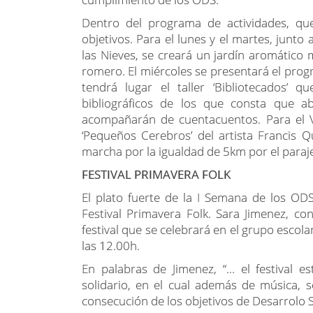
objetivos. Para el lunes y el martes, junto 
las Nieves, se creará un jardín aromático
romero. El miércoles se presentará el progr
tendrá lugar el taller ‘Bibliotecados’
bibliográficos de los que consta que a
acompañarán de cuentacuentos. Para el V
‘Pequeños Cerebros’ del artista Francis 
marcha por la igualdad de 5km por el paraj
FESTIVAL PRIMAVERA FOLK
El plato fuerte de la I Semana de los ODS
Festival Primavera Folk. Sara Jimenez, co
festival que se celebrará en el grupo escol
las 12.00h.
En palabras de Jimenez, “… el festival 
solidario, en el cual además de música, s
consecución de los objetivos de Desarrolo S
Entre las actuaciones programadas están ‘
‘Acetre’, el grupo de coros y danzas ‘Tierrabl