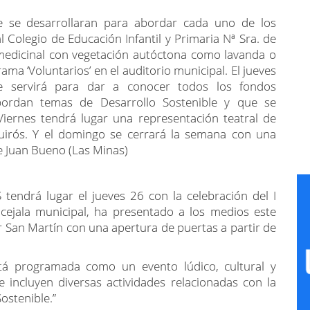
al Colegio de Educación Infantil y Primaria Nª Sra. de
 medicinal con vegetación autóctona como lavanda o
ama ‘Voluntarios’ en el auditorio municipal. El jueves
 que servirá para dar a conocer todos los fondos
bordan temas de Desarrollo Sostenible y que se
iernes tendrá lugar una representación teatral de
Quirós. Y el domingo se cerrará la semana con una
e Juan Bueno (Las Minas)
 tendrá lugar el jueves 26 con la celebración del I
ncejala municipal, ha presentado a los medios este
ar San Martín con una apertura de puertas a partir de
está programada como un evento lúdico, cultural y
e incluyen diversas actividades relacionadas con la
ostenible.”
Tanque Gurugú’ de Asaco Producciones, el grupo folk
anca’ y el grupo de folk celta ‘Groovy Celtic Band’