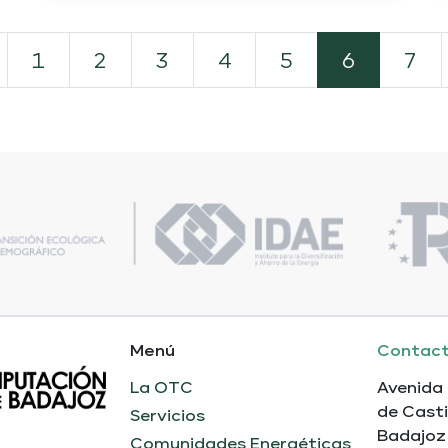
1
2
3
4
5
6
7
Menú
Contac
La OTC
Avenida
de Casti
Servicios
Badajoz
Comunidades Energéticas