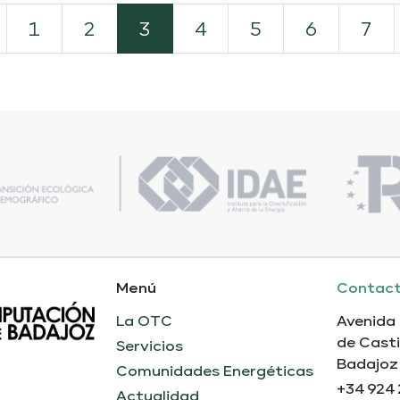
1
2
3
4
5
6
7
Menú
Contac
La OTC
Avenida
de Casti
Servicios
Badajoz
Comunidades Energéticas
+34 924 
Actualidad