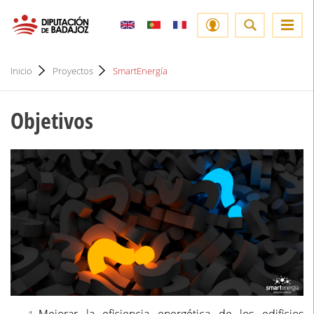
Inicio
Proyectos
SmartEnergía
Objetivos