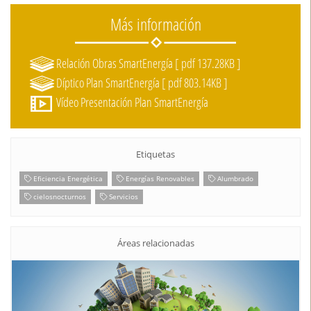
Más información
Relación Obras SmartEnergía [ pdf 137.28KB ]
Díptico Plan SmartEnergía [ pdf 803.14KB ]
Vídeo Presentación Plan SmartEnergía
Etiquetas
Eficiencia Energética
Energías Renovables
Alumbrado
cielosnocturnos
Servicios
Áreas relacionadas