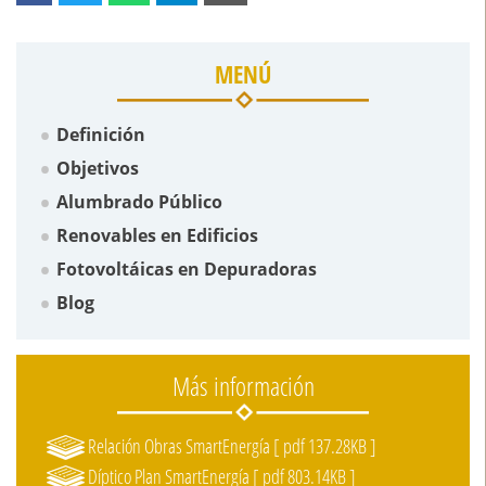
MENÚ
Definición
Objetivos
Alumbrado Público
Renovables en Edificios
Fotovoltáicas en Depuradoras
Blog
Más información
Relación Obras SmartEnergía [ pdf 137.28KB ]
Díptico Plan SmartEnergía [ pdf 803.14KB ]