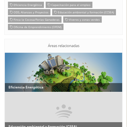
Eficiencia Energética
Capacitación para el empleo
ODS, Alianzas y Proyectos
Educación ambiental y formación (CCSEA)
Finca la Cocosa/Ferias Ganaderas
Viveros y zonas verdes
Oficina de Emprendimiento (OFEM)
Áreas relacionadas
Eficiencia Energética
Educación ambiental y formación (CSEA)