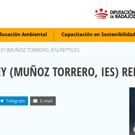
ucación Ambiental
Capacitación en Sostenibilida
Y (MUÑOZ TORRERO, IES) REPTILES
Y (MUÑOZ TORRERO, IES) RE
Telegram
E-mail