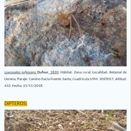
Loxosceles rufescens
Dufour
, 1820;
Hábitat: Zona rural; Localidad: Retamal de
Llerena; Paraje: Camino hacia Fuente Santa; Cuadrícula UTM: 30STH57; Altitud:
432; Fecha: 21/11/2018.
DIPTEROS: