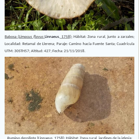
Babosa
(Limacus flavus
Linnaeus
, 1758)
;
Hábitat: Zona rural, junto a zarzales;
Localidad: Retamal de Llerena; Paraje: Camino hacia Fuente Santa; Cuadrícula
UTM: 30STH57; Altitud: 427; Fecha: 21/11/2018.
Rumina decollata
(Linnaeus, 1758);
Hábitat: Zona rural, jardines de la iglesia;