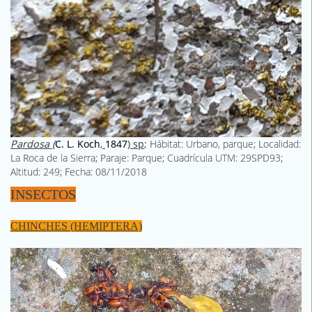
Pardosa (
C. L. Koch
,
1847
) sp
;
Hábitat: Urbano, parque; Localidad:
La Roca de la Sierra; Paraje: Parque; Cuadrícula UTM: 29SPD93;
Altitud: 249; Fecha: 08/11/2018
INSECTOS
CHINCHES (HEMIPTERA)