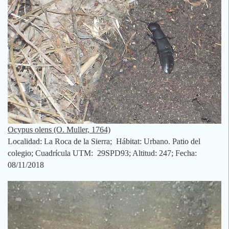
Ocypus olens (O. Muller, 1764)
Localidad: La Roca de la Sierra; Hábitat: Urbano. Patio del
colegio; Cuadrícula UTM: 29SPD93; Altitud: 247; Fecha:
08/11/2018