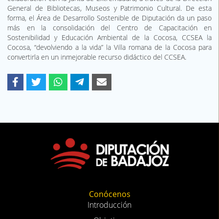
General de Bibliotecas, Museos y Patrimonio Cultural. De esta
forma, el Área de Desarrollo Sostenible de Diputación da un paso
más en la consolidación del Centro de Capacitación en
Sostenibilidad y Educación Ambiental de la Cocosa, CCSEA la
Cocosa, “devolviendo a la vida” la Villa romana de la Cocosa para
convertirla en un inmejorable recurso didáctico del CCSEA.
Conócenos
Introducción