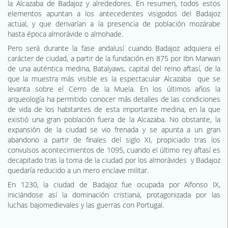
la Alcazaba de Badajoz y alrededores. En resumen, todos estos
elementos apuntan a los antecedentes visigodos del Badajoz
actual, y que derivarían a la presencia de población mozárabe
hasta época almorávide o almohade.
Pero será durante la fase andalusí cuando Badajoz adquiera el
carácter de ciudad, a partir de la fundación en 875 por Ibn Marwan
de una auténtica medina, Batalyaws, capital del reino aftasí, de la
que la muestra más visible es la espectacular Alcazaba que se
levanta sobre el Cerro de la Muela. En los últimos años la
arqueología ha permitido conocer más detalles de las condiciones
de vida de los habitantes de esta importante medina, en la que
existió una gran población fuera de la Alcazaba. No obstante, la
expansión de la ciudad se vio frenada y se apunta a un gran
abandono a partir de finales del siglo XI, propiciado tras los
convulsos acontecimientos de 1095, cuando el último rey aftasí es
decapitado tras la toma de la ciudad por los almorávides y Badajoz
quedaría reducido a un mero enclave militar.
En 1230, la ciudad de Badajoz fue ocupada por Alfonso IX,
iniciándose así la dominación cristiana, protagonizada por las
luchas bajomedievales y las guerras con Portugal.