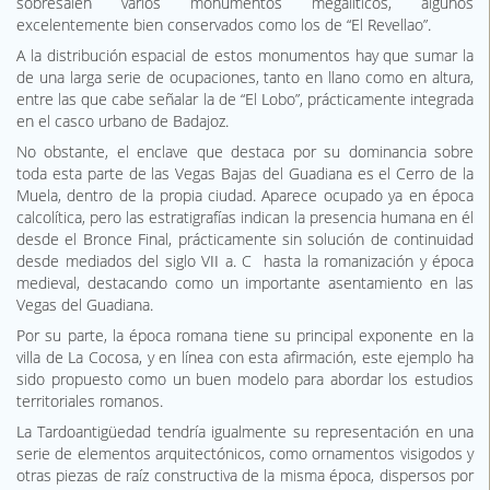
sobresalen varios monumentos megalíticos, algunos
excelentemente bien conservados como los de “El Revellao”.
A la distribución espacial de estos monumentos hay que sumar la
de una larga serie de ocupaciones, tanto en llano como en altura,
entre las que cabe señalar la de “El Lobo”, prácticamente integrada
en el casco urbano de Badajoz.
No obstante, el enclave que destaca por su dominancia sobre
toda esta parte de las Vegas Bajas del Guadiana es el Cerro de la
Muela, dentro de la propia ciudad. Aparece ocupado ya en época
calcolítica, pero las estratigrafías indican la presencia humana en él
desde el Bronce Final, prácticamente sin solución de continuidad
desde mediados del siglo VII a. C hasta la romanización y época
medieval, destacando como un importante asentamiento en las
Vegas del Guadiana.
Por su parte, la época romana tiene su principal exponente en la
villa de La Cocosa, y en línea con esta afirmación, este ejemplo ha
sido propuesto como un buen modelo para abordar los estudios
territoriales romanos.
La Tardoantigüedad tendría igualmente su representación en una
serie de elementos arquitectónicos, como ornamentos visigodos y
otras piezas de raíz constructiva de la misma época, dispersos por