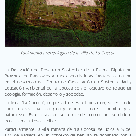
Yacimiento arqueológico de la villa de La Cocosa.
La Delegación de Desarrollo Sostenible de la Excma. Diputación
Provincial de Badajoz está trabajando distintas líneas de actuación
en el desarrollo del Centro de Capacitación en Sostenibilidad y
Educación Ambiental de la Cocosa con el objetivo de relacionar
ecología, formación, desarrollo y sociedad.
La finca “La Cocosa”, propiedad de esta Diputación, se entiende
como un sistema ecológico y armónico entre el hombre y la
naturaleza. Este espacio se entiende como un verdadero
ecosistema autosostenible.
Particularmente, la villa romana de “La Cocosa” se ubica al S del
T.M. de Badajoz, en un contexto de penillanura dominado por la