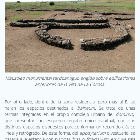
Mausoleo monumental tardoantiguo erigido sobre edificaciones
anteriores de la villa de La Cocosa.
Por otro lado, dentro de la zona residencial pero más al E, se
hallan los espacios destinados al
balneum
. Se trata de unas
termas integradas en el propio complejo urbano del
dominus
,
que presentan un esquema arquitectónico habitual, con sus
distintos espacios dispuestos para conformar un recorrido clásico
lineal y retrógrado. De esta forma, del
apodyterium
o vestuario, se
pasaría a la estancia con piscinas frías o
frigidarium
, en cuya sala