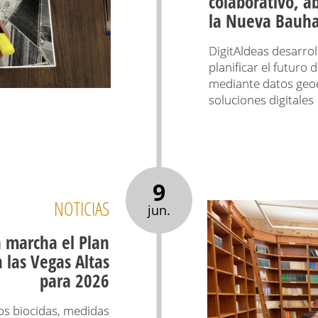
colaborativo, a
la Nueva Bauh
DigitAldeas desarro
planificar el futuro
mediante datos geoe
soluciones digitales
9
NOTICIAS
jun.
 marcha el Plan
 las Vegas Altas
para 2026
tos biocidas, medidas