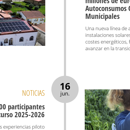
millones de eur
Autoconsumos Co
Municipales
Una nueva línea de a
instalaciones solare
costes energéticos,
avanzar en la transi
16
NOTICIAS
jun.
00 participantes
curso 2025-2026
s experiencias piloto