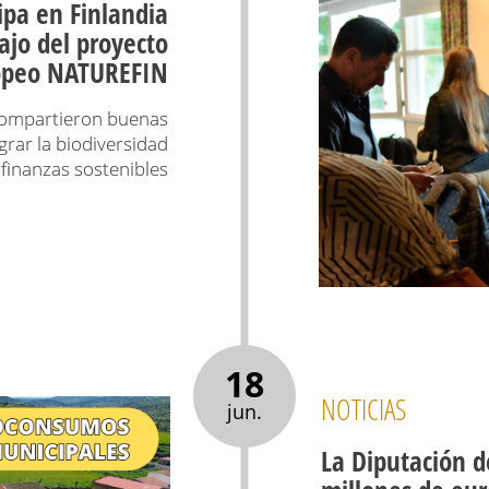
ipa en Finlandia
ajo del proyecto
opeo NATUREFIN
 compartieron buenas
grar la biodiversidad
s finanzas sostenibles
18
NOTICIAS
jun.
La Diputación d