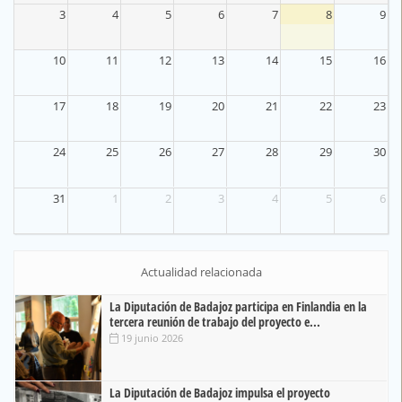
3
4
5
6
7
8
9
10
11
12
13
14
15
16
17
18
19
20
21
22
23
24
25
26
27
28
29
30
31
1
2
3
4
5
6
Actualidad relacionada
La Diputación de Badajoz participa en Finlandia en la
tercera reunión de trabajo del proyecto e...
19 junio 2026
La Diputación de Badajoz impulsa el proyecto