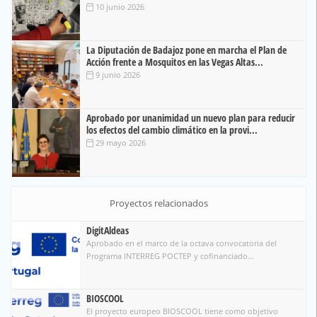
10 junio 2026
La Diputación de Badajoz pone en marcha el Plan de
Acción frente a Mosquitos en las Vegas Altas...
9 junio 2026
Aprobado por unanimidad un nuevo plan para reducir
los efectos del cambio climático en la provi...
29 mayo 2026
Proyectos relacionados
DigitAldeas
Aprobado en el marco de la octava convocatoria del
Programa INTERREG POCTEP y cofinanciado...
BIOSCOOL
El proyecto europeo BIOSCOOL tiene como objetivo