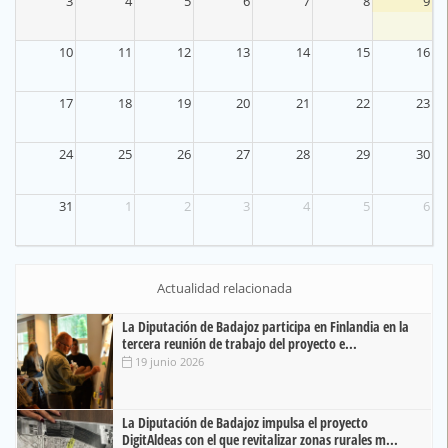
3
4
5
6
7
8
9
10
11
12
13
14
15
16
17
18
19
20
21
22
23
24
25
26
27
28
29
30
31
1
2
3
4
5
6
Actualidad relacionada
La Diputación de Badajoz participa en Finlandia en la
tercera reunión de trabajo del proyecto e...
19 junio 2026
La Diputación de Badajoz impulsa el proyecto
DigitAldeas con el que revitalizar zonas rurales m...