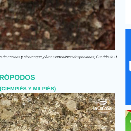
a de encinas y alcornoque y áreas cerealistas despobladas; Cuadrícula UTM:  29S
RÓPODOS
CIEMPIÉS Y MILPIÉS)