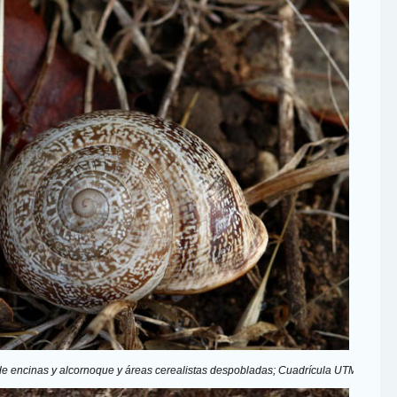
 de encinas y alcornoque y áreas cerealistas despobladas; Cuadrícula UTM:  29SPC