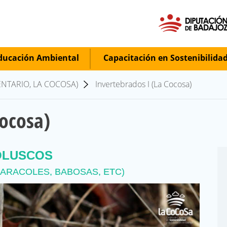
ucación Ambiental
Capacitación en Sostenibilida
ENTARIO, LA COCOSA)
Invertebrados I (La Cocosa)
Cocosa)
LUSCOS
ARACOLES, BABOSAS, ETC)