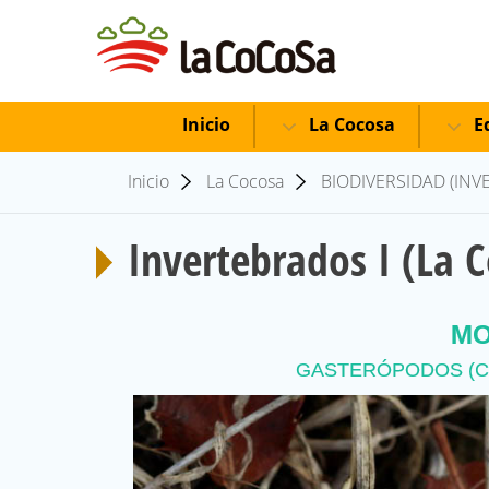
Inicio
La Cocosa
Ed
Inicio
La Cocosa
BIODIVERSIDAD (INV
Invertebrados I (La 
MO
GASTERÓPODOS (C