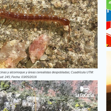
cinas y alcornoque y áreas cerealistas despobladas; Cuadrícula UTM:
ud: 245; Fecha: 03/05/2016