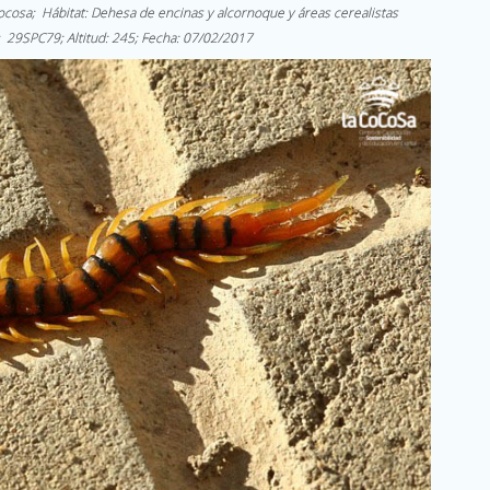
Cocosa; Hábitat: Dehesa de encinas y alcornoque y áreas cerealistas
 29SPC79; Altitud: 245; Fecha: 07/02/2017