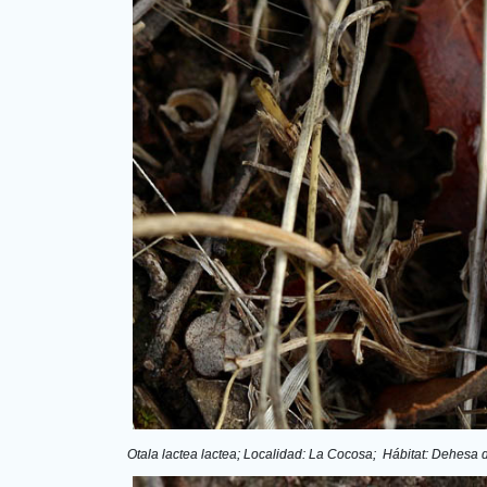
Otala lactea lactea; Localidad: La Cocosa;  Hábitat: Dehesa