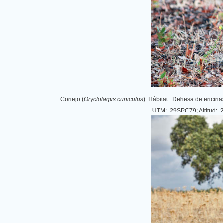
Conejo (
Oryctolagus cuniculus
). Hábitat : Dehesa de encin
UTM: 29SPC79; Altitud: 24